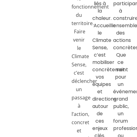
liés à
participa
fonctionnement
la
à
du
chaleur.
construir
territoire.
Accueillir
ensembl
Faire
le
des
venir
Climate
actions
Sense,
concrètes
le
c’est
Que
Climate
mobiliser
ce
Sense,
concrètement
soit
c’est
vos
pour
déclencher
équipes
un
un
et
événeme
passage
directions
grand
à
autour
public,
de
un
l’action,
ces
forum
concret
enjeux
professio
et
clés.
ou