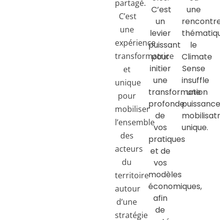
partagé.
C’est
une
C’est
un
rencontr
une
levier
thématiqu
expérience
puissant
le
transformatrice
pour
Climate
initier
Sense
et
une
insuffle
unique
transformation
une
pour
profonde
puissanc
mobiliser
de
mobilisat
l’ensemble
vos
unique.
des
pratiques
acteurs
et de
du
vos
modèles
territoire
économiques,
autour
afin
d’une
de
stratégie