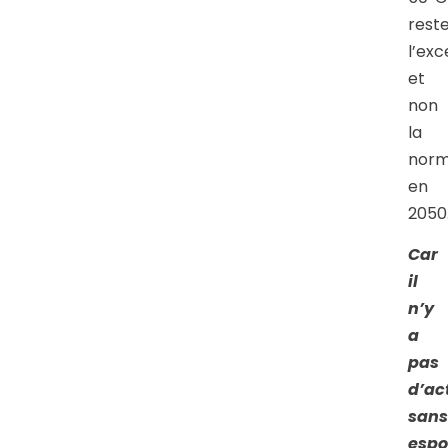
rest
l’exc
et
non
la
nor
en
2050
Car
il
n’y
a
pas
d’ac
sans
espo