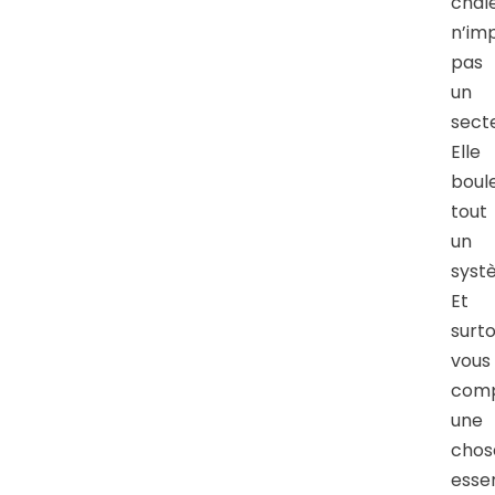
chal
n’im
pas
un
secte
Elle
boul
tout
un
syst
Et
surto
vous
com
une
chos
essen