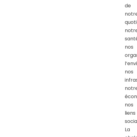
de
notr
quoti
notr
santé
nos
organ
l’en
nos
infra
notr
écon
nos
liens
socia
La