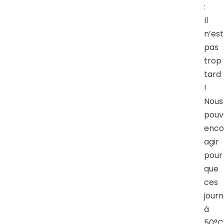
:
Il
n’est
pas
trop
tard
!
Nous
pouv
enco
agir
pour
que
ces
jour
à
50°C